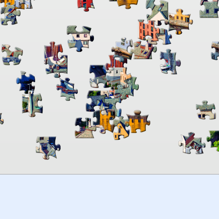
00:00
TheJigsawPuzzles
.com