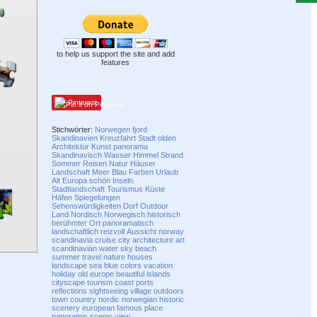
to help us support the site and add
features
Pinterest
Stichwörter:
Norwegen
fjord
Skandinavien
Kreuzfahrt
Stadt
olden
Architektur
Kunst
panorama
Skandinavisch
Wasser
Himmel
Strand
Sommer
Reisen
Natur
Häuser
Landschaft
Meer
Blau
Farben
Urlaub
Alt
Europa
schön
Inseln
Stadtlandschaft
Tourismus
Küste
Häfen
Spiegelungen
Sehenswürdigkeiten
Dorf
Outdoor
Land
Nordisch
Norwegisch
historisch
berühmter Ort
panoramatisch
landschaftlich reizvoll
Aussicht
norway
scandinavia
cruise
city
architecture
art
scandinavian
water
sky
beach
summer
travel
nature
houses
landscape
sea
blue
colors
vacation
holiday
old
europe
beautiful
islands
cityscape
tourism
coast
ports
reflections
sightseeing
village
outdoors
town
country
nordic
norwegian
historic
scenery
european
famous place
panoramic
scenic
view