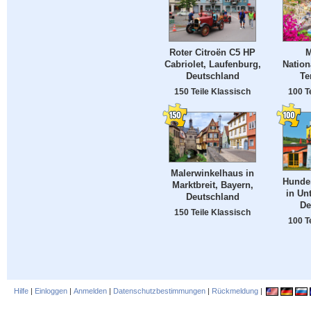
Roter Citroën C5 HP
M
Cabriolet, Laufenburg,
Nation
Deutschland
Ter
150 Teile Klassisch
100 T
Malerwinkelhaus in
Hunde
Marktbreit, Bayern,
in Un
Deutschland
De
150 Teile Klassisch
100 T
Hilfe
|
Einloggen
|
Anmelden
|
Datenschutzbestimmungen
|
Rückmeldung
|