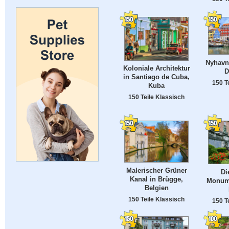
Nyhavn
Koloniale Architektur
D
in Santiago de Cuba,
150 T
Kuba
150 Teile Klassisch
Malerischer Grüner
Di
Kanal in Brügge,
Monume
Belgien
150 Teile Klassisch
150 T