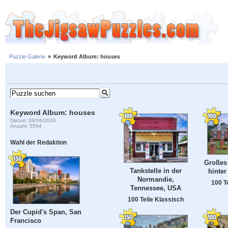
Puzzle Galerie
»
Keyword Album: houses
Keyword Album: houses
Datum: 08/06/2026
Anzahl: 5594
Wahl der Redaktion
Großes
Tankstelle in der
hinter
Normandie,
100 T
Tennessee, USA
100 Teile Klassisch
Der Cupid's Span, San
Francisco