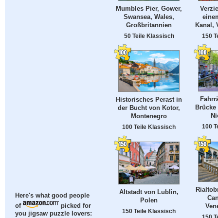
Mumbles Pier, Gower,
Verzi
Swansea, Wales,
einem
Großbritannien
Kanal, 
50 Teile Klassisch
150 T
Fahrr
Historisches Perast in
Brücke
der Bucht von Kotor,
Ni
Montenegro
100 T
100 Teile Klassisch
Rialtob
Altstadt von Lublin,
Here's what good people
Can
Polen
Vene
of
picked for
150 Teile Klassisch
you jigsaw puzzle lovers:
150 T