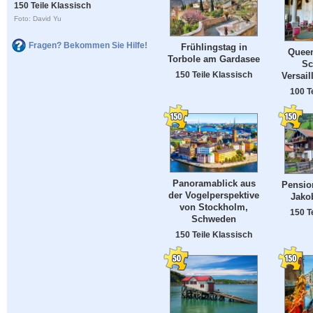
150 Teile Klassisch
Foto: David Yu
Fragen? Bekommen Sie Hilfe!
Frühlingstag in
Queen
Torbole am Gardasee
Sc
150 Teile Klassisch
Versail
100 T
Panoramablick aus
Pension
der Vogelperspektive
Jakob
von Stockholm,
150 T
Schweden
150 Teile Klassisch