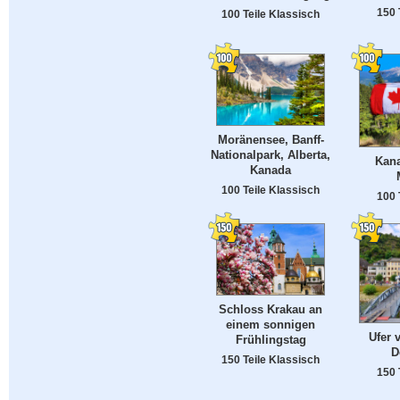
150 
100 Teile Klassisch
Moränensee, Banff-
Nationalpark, Alberta,
Kana
Kanada
100 Teile Klassisch
100 
Schloss Krakau an
einem sonnigen
Ufer 
Frühlingstag
D
150 Teile Klassisch
150 