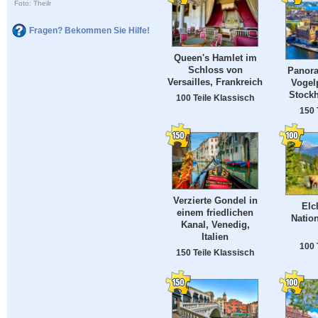
Foto: Theilr
Fragen? Bekommen Sie Hilfe!
Queen's Hamlet im
Schloss von
Panora
Versailles, Frankreich
Vogel
Stock
100 Teile Klassisch
150 
Verzierte Gondel in
Elc
einem friedlichen
Nation
Kanal, Venedig,
Italien
100 
150 Teile Klassisch