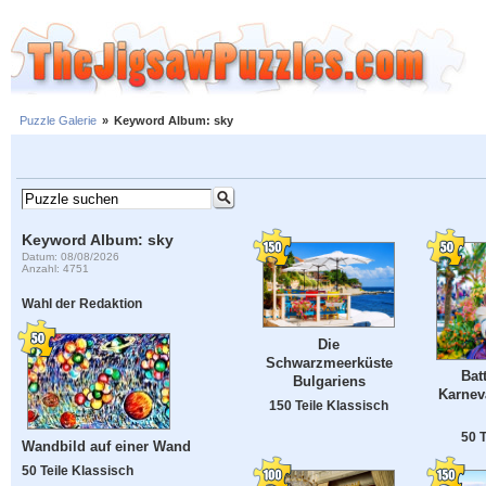
Puzzle Galerie
»
Keyword Album: sky
Keyword Album: sky
Datum: 08/08/2026
Anzahl: 4751
Wahl der Redaktion
Die
Schwarzmeerküste
Bat
Bulgariens
Karnev
150 Teile Klassisch
50 T
Wandbild auf einer Wand
50 Teile Klassisch