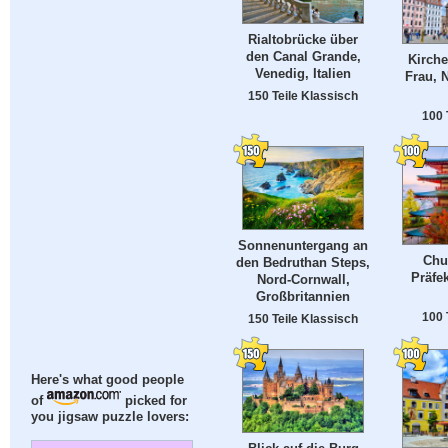
Rialtobrücke über
den Canal Grande,
Kirche
Venedig, Italien
Frau, 
150 Teile Klassisch
100 
Sonnenuntergang an
Chu
den Bedruthan Steps,
Präfe
Nord-Cornwall,
Großbritannien
100 
150 Teile Klassisch
Here's what good people
of
picked for
you jigsaw puzzle lovers: