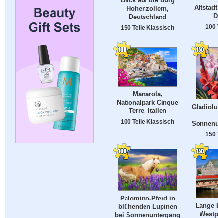
Blick auf die Burg
Altstad
Hohenzollern,
D
Deutschland
100 
150 Teile Klassisch
Manarola,
Nationalpark Cinque
Gladiolu
Terre, Italien
100 Teile Klassisch
Sonnenu
150 
Palomino-Pferd in
Lange B
blühenden Lupinen
Westp
bei Sonnenuntergang