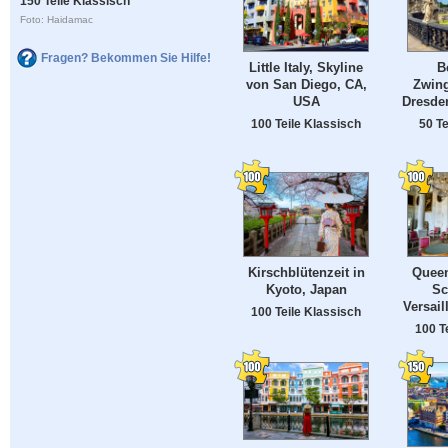
150 Teile Klassisch
Foto: Haidamac
Fragen? Bekommen Sie Hilfe!
Little Italy, Skyline
B
von San Diego, CA,
Zwing
USA
Dresde
100 Teile Klassisch
50 Te
Kirschblütenzeit in
Queen
Kyoto, Japan
Sc
Versail
100 Teile Klassisch
100 T