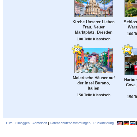
Kirche Unserer Lieben
Schlos
Frau, Neuer
Wars
Marktplatz, Dresden
100 T
100 Teile Klassisch
Malerische Häuser auf
Harbor
der Insel Burano,
Cove,
Italien
150 Teile Klassisch
150 T
Hilfe
|
Einloggen
|
Anmelden
|
Datenschutzbestimmungen
|
Rückmeldung
|