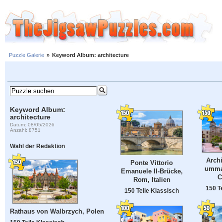
Puzzle Galerie
»
Keyword Album: architecture
Keyword Album:
architecture
Datum: 08/05/2026
Anzahl: 8751
Wahl der Redaktion
Archi
Ponte Vittorio
umma
Emanuele II-Brücke,
C
Rom, Italien
150 T
150 Teile Klassisch
Rathaus von Walbrzych, Polen