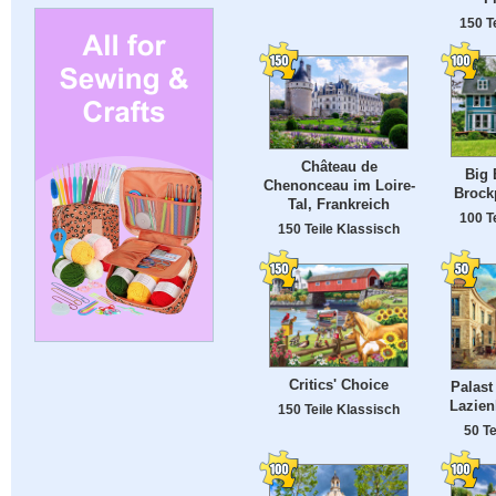
150 T
Château de
Big 
Chenonceau im Loire-
Brock
Tal, Frankreich
100 T
150 Teile Klassisch
Critics' Choice
Palast
Lazien
150 Teile Klassisch
50 Te