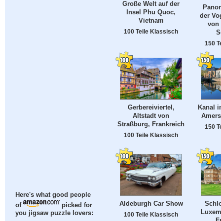
Große Welt auf der
Panor
Insel Phu Quoc,
der Vo
Vietnam
von
100 Teile Klassisch
S
150 T
Gerbereiviertel,
Kanal 
Altstadt von
Amersf
Straßburg, Frankreich
150 T
100 Teile Klassisch
Here's what good people
Aldeburgh Car Show
Schl
of
picked for
Luxemb
you jigsaw puzzle lovers:
100 Teile Klassisch
F