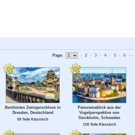
Page:
•
2
•
3
•
4
•
5
•
6
•••
Berühmtes Zwingerschloss in
Panoramablick aus der
Dresden, Deutschland
Vogelperspektive von
Stockholm, Schweden
50 Teile Klassisch
150 Teile Klassisch