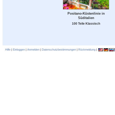
Positano-Küstenlinie in
Süditalien
100 Teile Klassisch
Hilfe
|
Einloggen
|
Anmelden
|
Datenschutzbestimmungen
|
Rückmeldung
|