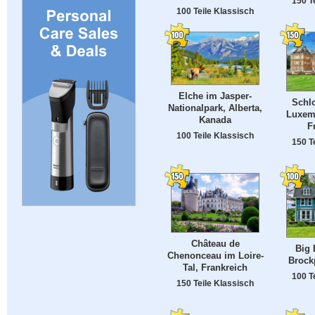
150 T
100 Teile Klassisch
Elche im Jasper-
Schl
Nationalpark, Alberta,
Luxemb
Kanada
F
100 Teile Klassisch
150 T
Château de
Big 
Chenonceau im Loire-
Brock
Tal, Frankreich
100 T
150 Teile Klassisch