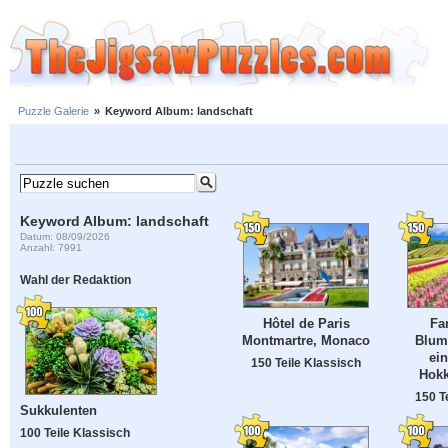
Puzzle Galerie
»
Keyword Album: landschaft
Keyword Album: landschaft
Datum: 08/09/2026
Anzahl: 7991
Wahl der Redaktion
Hôtel de Paris
Fa
Montmartre, Monaco
Blum
ei
150 Teile Klassisch
Hokk
150 T
Sukkulenten
100 Teile Klassisch