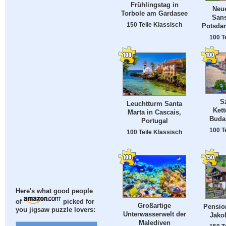
Frühlingstag in
Neue
Torbole am Gardasee
Sans
150 Teile Klassisch
Potsda
100 T
S
Leuchtturm Santa
Kett
Marta in Cascais,
Buda
Portugal
100 T
100 Teile Klassisch
Here's what good people
of
picked for
Großartige
Pension
you jigsaw puzzle lovers:
Unterwasserwelt der
Jakob
Malediven