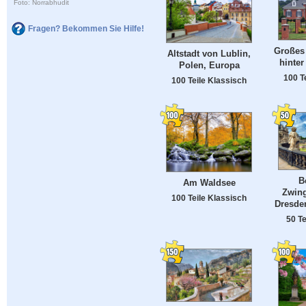
Foto: Norrabhudit
Fragen? Bekommen Sie Hilfe!
Großes
Altstadt von Lublin,
hinter
Polen, Europa
100 T
100 Teile Klassisch
B
Am Waldsee
Zwing
100 Teile Klassisch
Dresde
50 Te