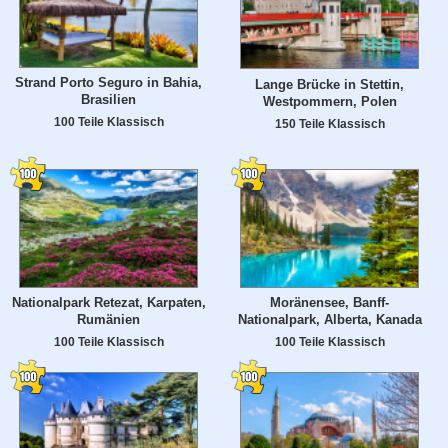
Strand Porto Seguro in Bahia,
Lange Brücke in Stettin,
Brasilien
Westpommern, Polen
100 Teile Klassisch
150 Teile Klassisch
Nationalpark Retezat, Karpaten,
Moränensee, Banff-
Rumänien
Nationalpark, Alberta, Kanada
100 Teile Klassisch
100 Teile Klassisch