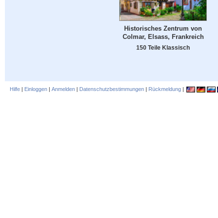
Historisches Zentrum von
Colmar, Elsass, Frankreich
150 Teile Klassisch
Hilfe
|
Einloggen
|
Anmelden
|
Datenschutzbestimmungen
|
Rückmeldung
|