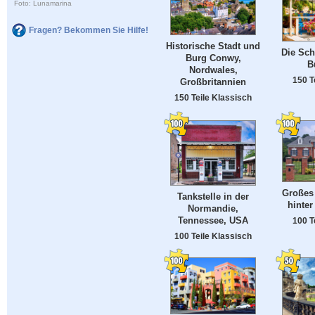
Foto: Lunamarina
Fragen? Bekommen Sie Hilfe!
Historische Stadt und
Die Sc
Burg Conwy,
B
Nordwales,
150 T
Großbritannien
150 Teile Klassisch
Großes
Tankstelle in der
hinter
Normandie,
Tennessee, USA
100 T
100 Teile Klassisch