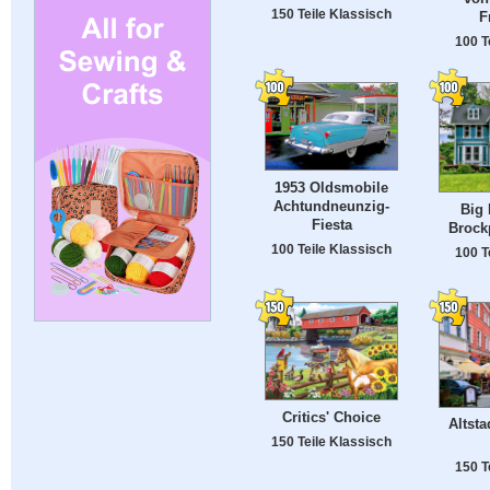
150 Teile Klassisch
F
100 T
1953 Oldsmobile
Achtundneunzig-
Big 
Fiesta
Brock
100 Teile Klassisch
100 T
Critics' Choice
Altsta
150 Teile Klassisch
150 T