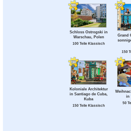
Schloss Ostrogski in
Grand 
Warschau, Polen
sonnige
100 Teile Klassisch
150 T
Koloniale Architektur
Weihnac
in Santiago de Cuba,
in
Kuba
50 Te
150 Teile Klassisch