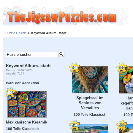
Puzzle Galerie
»
Keyword Album: stadt
Keyword Album: stadt
Datum: 08/09/2026
Anzahl: 7194
Wahl der Redaktion
Spiegelsaal im
Han
Schloss von
kegelf
Versailles
Han
100 Teile Klassisch
100 T
Mexikanische Keramik
100 Teile Klassisch