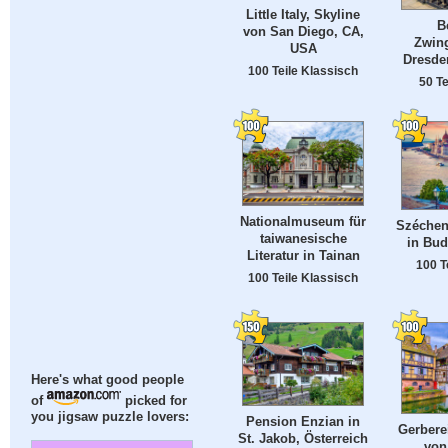
Little Italy, Skyline
B
von San Diego, CA,
Zwing
USA
Dresde
100 Teile Klassisch
50 Te
Nationalmuseum für
Széchen
taiwanesische
in Bud
Literatur in Tainan
100 T
100 Teile Klassisch
Here's what good people
of
picked for
you jigsaw puzzle lovers:
Pension Enzian in
Gerberei
St. Jakob, Österreich
von