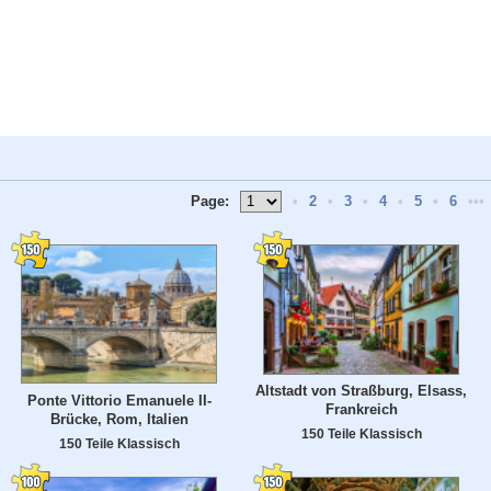
Page:
•
2
•
3
•
4
•
5
•
6
•••
Altstadt von Straßburg, Elsass,
Ponte Vittorio Emanuele II-
Frankreich
Brücke, Rom, Italien
150 Teile Klassisch
150 Teile Klassisch