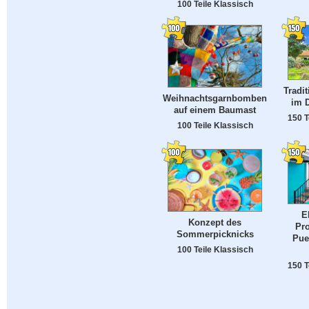
100 Teile Klassisch
Tradit
Weihnachtsgarnbomben
im 
auf einem Baumast
150 T
100 Teile Klassisch
E
Konzept des
Pr
Sommerpicknicks
Puer
100 Teile Klassisch
150 T