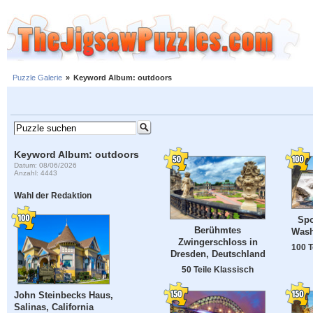
Puzzle Galerie
»
Keyword Album: outdoors
Keyword Album: outdoors
Datum: 08/06/2026
Anzahl: 4443
Wahl der Redaktion
Spo
Berühmtes
Wash
Zwingerschloss in
100 T
Dresden, Deutschland
50 Teile Klassisch
John Steinbecks Haus,
Salinas, California