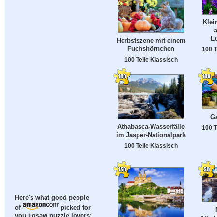
Klei
a
Lu
Herbstszene mit einem
Fuchshörnchen
100 T
100 Teile Klassisch
Ga
Athabasca-Wasserfälle
100 T
im Jasper-Nationalpark
100 Teile Klassisch
Here's what good people
of
picked for
you jigsaw puzzle lovers: