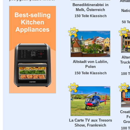
Athab
Benediktinerabtei in
Melk, Österreich
Nati
150 Teile Klassisch
50 T
Alte
Altstadt von Lublin,
Truck
Polen
150 Teile Klassisch
100 T
Creat
F
La Carte TV aux Tresors
Gro
Show, Frankreich
100 T