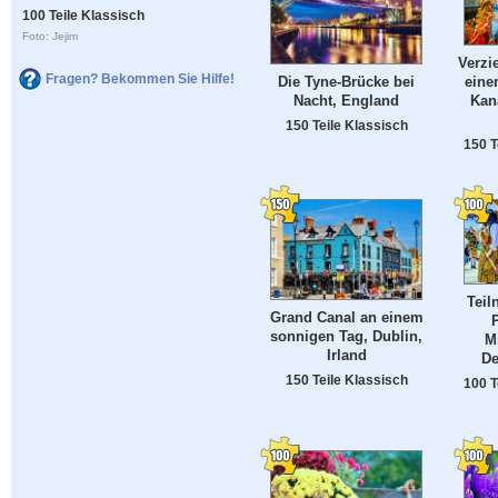
100 Teile Klassisch
Foto: Jejim
Verzi
Fragen? Bekommen Sie Hilfe!
Die Tyne-Brücke bei
eine
Nacht, England
Kan
150 Teile Klassisch
150 T
Teil
Grand Canal an einem
sonnigen Tag, Dublin,
M
Irland
De
150 Teile Klassisch
100 T