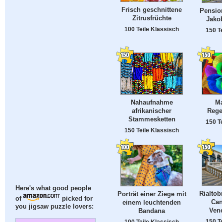
Frisch geschnittene
Pension
Zitrusfrüchte
Jakob
100 Teile Klassisch
150 T
Nahaufnahme
Ma
afrikanischer
Rege
Stammesketten
150 T
150 Teile Klassisch
Here's what good people
Rialtob
Porträt einer Ziege mit
of
picked for
Can
einem leuchtenden
you jigsaw puzzle lovers:
Vene
Bandana
150 T
100 Teile Klassisch