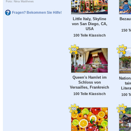
Foto: Nina Matthews
Fragen? Bekommen Sie Hilfe!
Little Italy, Skyline
Bezau
von San Diego, CA,
USA
150 T
100 Teile Klassisch
Queen's Hamlet im
Natio
Schloss von
tai
Versailles, Frankreich
Liter
100 Teile Klassisch
100 T