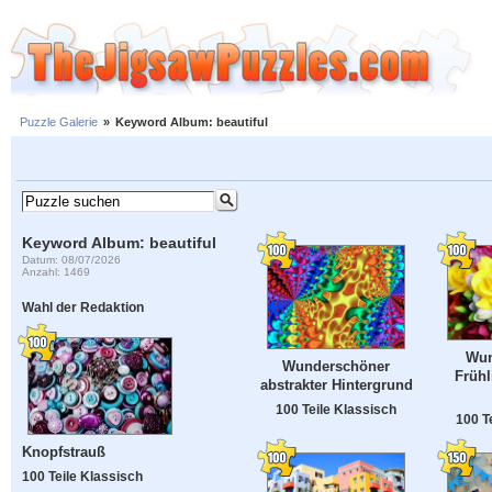
Puzzle Galerie
»
Keyword Album: beautiful
Keyword Album: beautiful
Datum: 08/07/2026
Anzahl: 1469
Wahl der Redaktion
Wun
Wunderschöner
Frühl
abstrakter Hintergrund
100 Teile Klassisch
100 T
Knopfstrauß
100 Teile Klassisch