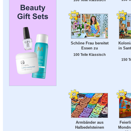
Schöne Frau bereitet
Koloni
Essen zu
in San
100 Teile Klassisch
150 T
Armbänder aus
Feierl
Halbedelsteinen
Mondne