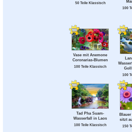
Mai
50 Teile Klassisch
100 T
Vase mit Anemone
Lan
Coronarias-Blumen
Wasserf
100 Teile Klassisch
Goll
100 T
Tad Pha Suam-
Blauer
Wasserfall in Laos
sitzt 
100 Teile Klassisch
150 T