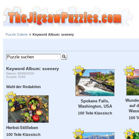
Puzzle Galerie
»
Keyword Album: scenery
Keyword Album: scenery
Datum: 08/08/2026
Anzahl: 3158
Wahl der Redaktion
Wunder
Spokane Falls,
auf 
Washington, USA
Wasse
100 Teile Klassisch
100 T
Herbst-Stillleben
100 Teile Klassisch