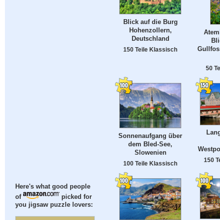
Blick auf die Burg
Hohenzollern,
Atem
Deutschland
Bl
Gullfos
150 Teile Klassisch
50 Te
Lang
Sonnenaufgang über
dem Bled-See,
Westpo
Slowenien
150 T
100 Teile Klassisch
Here's what good people
of
picked for
you jigsaw puzzle lovers: