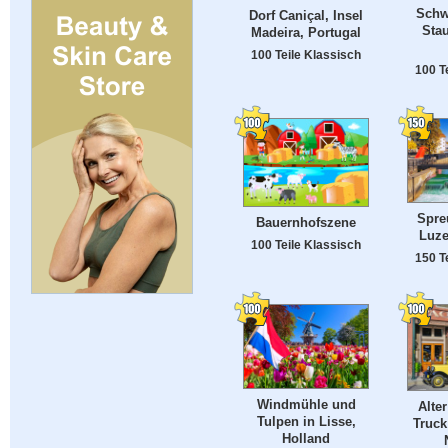
Schw
Dorf Caniçal, Insel
Stau
Madeira, Portugal
100 Teile Klassisch
100 T
Spre
Bauernhofszene
Luze
100 Teile Klassisch
150 T
Windmühle und
Alte
Tulpen in Lisse,
Truck
Holland