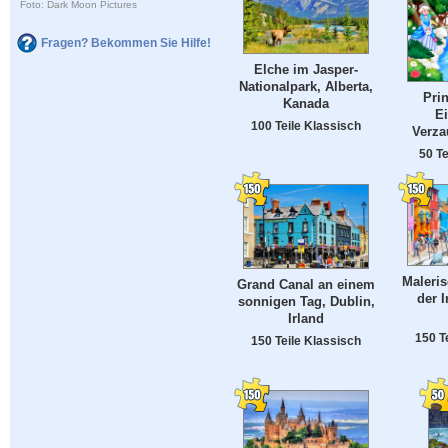
Foto: Dark Moon Pictures
Fragen? Bekommen Sie Hilfe!
Elche im Jasper-
Nationalpark, Alberta,
Pri
Kanada
E
100 Teile Klassisch
Verza
50 Te
Maleris
Grand Canal an einem
der I
sonnigen Tag, Dublin,
Irland
150 T
150 Teile Klassisch