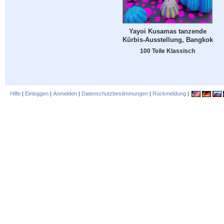
Yayoi Kusamas tanzende
Kürbis-Ausstellung, Bangkok
100 Teile Klassisch
Hilfe
|
Einloggen
|
Anmelden
|
Datenschutzbestimmungen
|
Rückmeldung
|