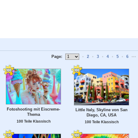
Page:
•
2
•
3
•
4
•
5
•
6
•••
Fotoshooting mit Eiscreme-
Little Italy, Skyline von San
Thema
Diego, CA, USA
100 Teile Klassisch
100 Teile Klassisch