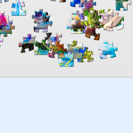
00:00
TheJigsawPuzzles
.com