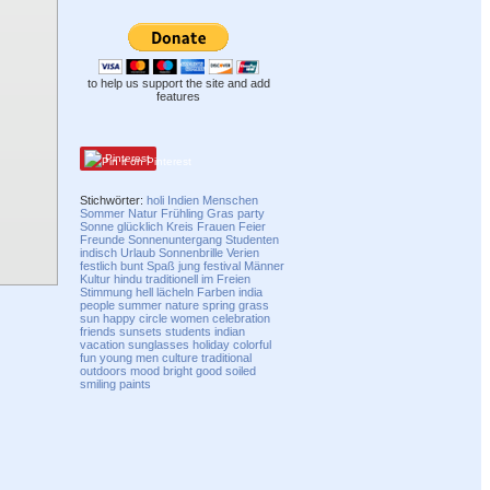
to help us support the site and add
features
Pinterest
Stichwörter:
holi
Indien
Menschen
Sommer
Natur
Frühling
Gras
party
Sonne
glücklich
Kreis
Frauen
Feier
Freunde
Sonnenuntergang
Studenten
indisch
Urlaub
Sonnenbrille
Verien
festlich
bunt
Spaß
jung
festival
Männer
Kultur
hindu
traditionell
im Freien
Stimmung
hell
lächeln
Farben
india
people
summer
nature
spring
grass
sun
happy
circle
women
celebration
friends
sunsets
students
indian
vacation
sunglasses
holiday
colorful
fun
young
men
culture
traditional
outdoors
mood
bright
good
soiled
smiling
paints