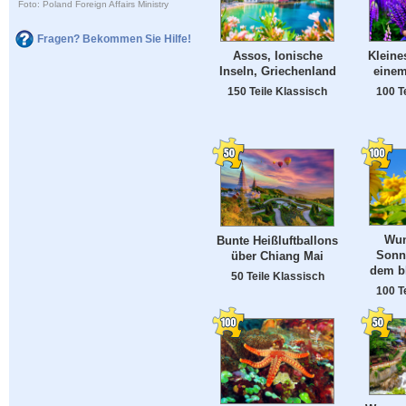
Foto: Poland Foreign Affairs Ministry
Fragen? Bekommen Sie Hilfe!
Assos, Ionische
Kleine
Inseln, Griechenland
einem
150 Teile Klassisch
100 T
Wun
Bunte Heißluftballons
Sonn
über Chiang Mai
dem b
50 Teile Klassisch
100 T