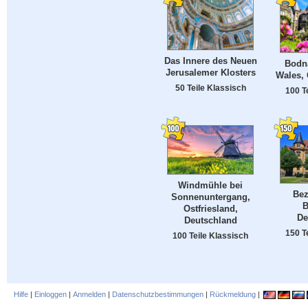
Das Innere des Neuen
Bodn
Jerusalemer Klosters
Wales, 
50 Teile Klassisch
100 T
Windmühle bei
Bez
Sonnenuntergang,
B
Ostfriesland,
De
Deutschland
150 T
100 Teile Klassisch
Hilfe
|
Einloggen
|
Anmelden
|
Datenschutzbestimmungen
|
Rückmeldung
|