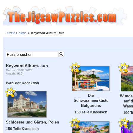
Puzzle Galerie
»
Keyword Album: sun
Keyword Album: sun
Datum: 08/08/2026
Anzahl: 915
Wahl der Redaktion
Die
Wunder
Schwarzmeerküste
auf 
Bulgariens
Wasse
150 Teile Klassisch
100 T
Schlösser und Gärten, Polen
150 Teile Klassisch