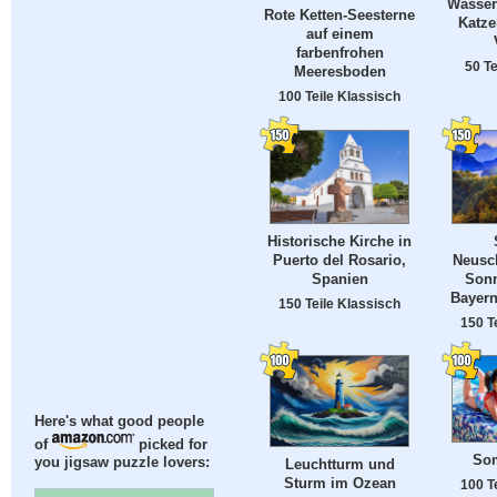
Wasserf
Rote Ketten-Seesterne
Katze
auf einem
farbenfrohen
50 Te
Meeresboden
100 Teile Klassisch
Historische Kirche in
Puerto del Rosario,
Neusc
Spanien
Son
Bayern
150 Teile Klassisch
150 T
Here's what good people
of
picked for
Som
you jigsaw puzzle lovers:
Leuchtturm und
Sturm im Ozean
100 T