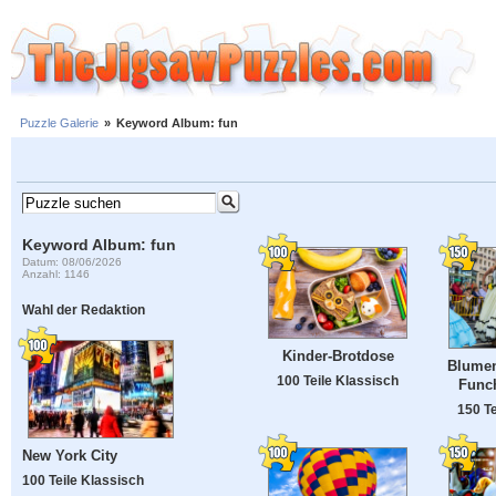
Puzzle Galerie
»
Keyword Album: fun
Keyword Album: fun
Datum: 08/06/2026
Anzahl: 1146
Wahl der Redaktion
Kinder-Brotdose
Blumen
100 Teile Klassisch
Funch
150 Te
New York City
100 Teile Klassisch