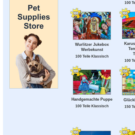
100 Te
Karus
Wurlitzer Jukebox
Tem
Werbekunst
T
100 Teile Klassisch
100 Te
Handgemachte Puppe
Glück
100 Teile Klassisch
150 Te