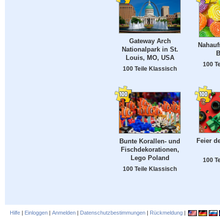
Gateway Arch
Nahauf
Nationalpark in St.
B
Louis, MO, USA
100 Te
100 Teile Klassisch
Feier de
Bunte Korallen- und
Fischdekorationen,
Lego Poland
100 Te
100 Teile Klassisch
Hilfe
|
Einloggen
|
Anmelden
|
Datenschutzbestimmungen
|
Rückmeldung
|