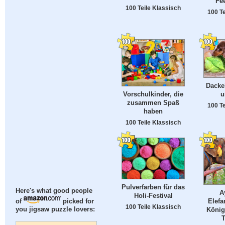
Fe
100 Teile Klassisch
100 Te
Dacke
Vorschulkinder, die
u
zusammen Spaß
100 Te
haben
100 Teile Klassisch
Pulverfarben für das
Here's what good people
A
Holi-Festival
Elefa
of
picked for
100 Teile Klassisch
you jigsaw puzzle lovers:
König
T