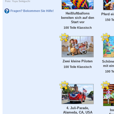
Foto: Yuya Sekiguchi
Fragen? Bekommen Sie Hilfe!
Heißluftballons
Pferd e
bereiten sich auf den
150 Te
Start vor
100 Teile Klassisch
Zwei kleine Piloten
Schöne
mit ei
100 Teile Klassisch
100 Te
4. Juli-Parade,
In
Alameda, CA, USA