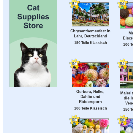
Chrysanthemenfest in
Me
Lahr, Deutschland
Eisc
150 Teile Klassisch
100 T
Gerbera, Nelke,
Maleris
Dahlie und
die I
Riddersporn
Vene
100 Teile Klassisch
150 T