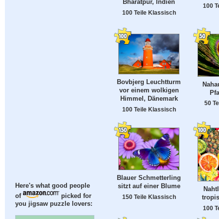
Bharatpur, Indien
100 T
100 Teile Klassisch
Bovbjerg Leuchtturm
Naha
vor einem wolkigen
Pf
Himmel, Dänemark
50 Te
100 Teile Klassisch
Blauer Schmetterling
Here's what good people
sitzt auf einer Blume
Naht
of
picked for
tropi
150 Teile Klassisch
you jigsaw puzzle lovers:
100 T