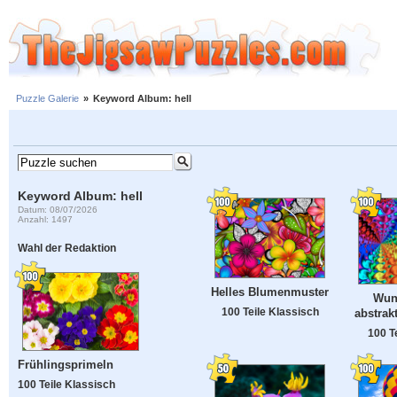
Puzzle Galerie
»
Keyword Album: hell
Keyword Album: hell
Datum: 08/07/2026
Anzahl: 1497
Wahl der Redaktion
Helles Blumenmuster
Wun
100 Teile Klassisch
abstrak
100 T
Frühlingsprimeln
100 Teile Klassisch