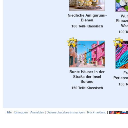
Niedliche Amigurumi-
Wun
Bienen
Blumen
Was
100 Teile Klassisch
100 T
Bunte Häuser in der
Fa
Straße der Insel
Perlens
Burano
100 T
150 Teile Klassisch
Hilfe
|
Einloggen
|
Anmelden
|
Datenschutzbestimmungen
|
Rückmeldung
|