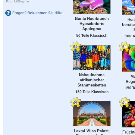
Foto: LiliGraphie
Fragen? Bekommen Sie Hilfe!
Bunte Nudibranch
Heiß
Hypselodoris
bereite
Apolegma
50 Teile Klassisch
100 T
Nahaufnahme
Ma
afrikanischer
Rege
Stammesketten
150 T
150 Teile Klassisch
Laxmi Vilas Palast,
Früch