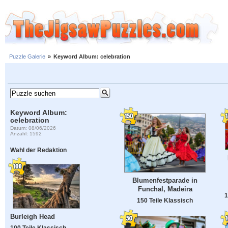
Puzzle Galerie
»
Keyword Album: celebration
Keyword Album:
celebration
Datum: 08/06/2026
Anzahl: 1592
Wahl der Redaktion
Blumenfestparade in
Funchal, Madeira
1
150 Teile Klassisch
Burleigh Head
100 Teile Klassisch