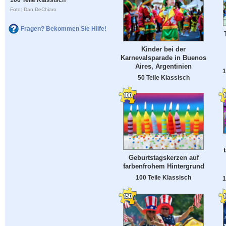
Foto: Dan DeChiaro
Fragen? Bekommen Sie Hilfe!
Kinder bei der
Karnevalsparade in Buenos
Aires, Argentinien
1
50 Teile Klassisch
Geburtstagskerzen auf
farbenfrohem Hintergrund
100 Teile Klassisch
1