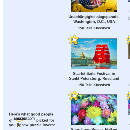
Unabhängigkeitstagsparade,
1
Washington, D.C., USA
150 Teile Klassisch
Scarlet Sails Festival in
Sankt Petersburg, Russland
150 Teile Klassisch
1
Here's what good people
of
picked for
you jigsaw puzzle lovers:
Strauß aus Rosen, Nelken