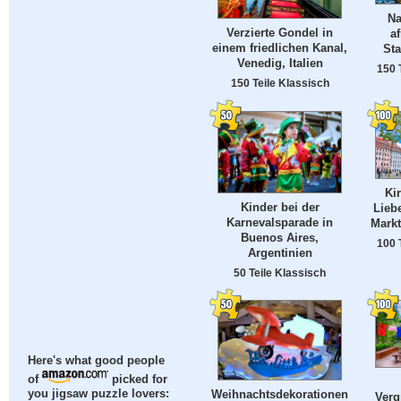
N
Verzierte Gondel in
af
einem friedlichen Kanal,
St
Venedig, Italien
150 
150 Teile Klassisch
Ki
Kinder bei der
Lieb
Karnevalsparade in
Markt
Buenos Aires,
100 
Argentinien
50 Teile Klassisch
Here's what good people
of
picked for
Weihnachtsdekorationen
you jigsaw puzzle lovers:
Verg