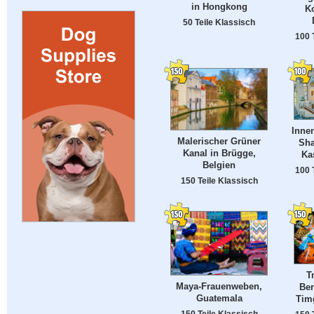
in Hongkong
K
50 Teile Klassisch
100 
Inne
Malerischer Grüner
Sha
Kanal in Brügge,
Ka
Belgien
100 
150 Teile Klassisch
T
Maya-Frauenweben,
Ber
Guatemala
Tim
150 Teile Klassisch