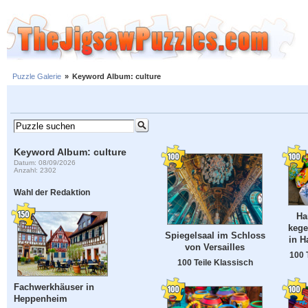
Puzzle Galerie
»
Keyword Album: culture
Keyword Album: culture
Datum: 08/09/2026
Anzahl: 2302
Wahl der Redaktion
Ha
kege
Spiegelsaal im Schloss
in H
von Versailles
100 
100 Teile Klassisch
Fachwerkhäuser in
Heppenheim