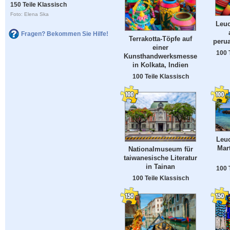
150 Teile Klassisch
Foto: Elena Ska
Leuc
Fragen? Bekommen Sie Hilfe!
Terrakotta-Töpfe auf
peru
einer
100 
Kunsthandwerksmesse
in Kolkata, Indien
100 Teile Klassisch
Leuc
Mart
Nationalmuseum für
taiwanesische Literatur
in Tainan
100 
100 Teile Klassisch