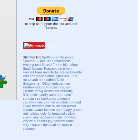
to help us support the site and add
features
Pinterest
Stichwörter:
flip-flop
Familie
pools
Sommer-
Zuhause
Sonnenbrille
Hintergrund
Strand
Ferien
blau
Meer
Spaß
hölzern
Konzept
genießen
Freiheit
Paar
mehrfarbig
Reise
Objekte
Wasser
Mode
Sonne
glücklich
Grün
rot
Urlaub
bunt
schön
Gelb
Schwimmen
Glück
entspannen
Fußbekleidung
Freizeit
draußen
Freude
farbig
Artikel
hell
beiläufig
Reiseziele
family
summer
home
sunglasses
background
beach
vacation
blue
sea
fun
wooden
concept
enjoy
freedom
pair
multicolor
travel
objects
water
fashion
sun
happy
green
red
holiday
colorful
beautiful
yellow
swimming
happiness
relax
footwear
leisure
outdoors
joy
colored
items
bright
casual
destinations
macro
closeup