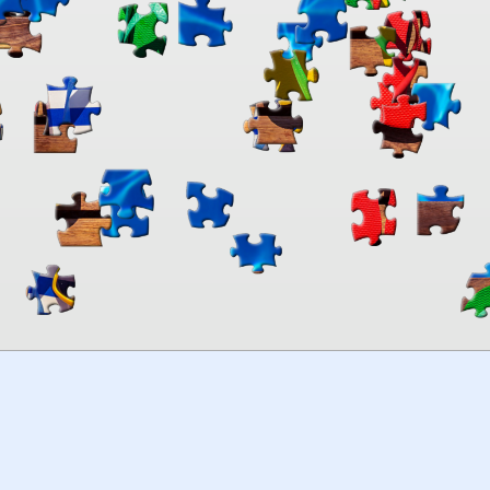
00:00
TheJigsawPuzzles
.com