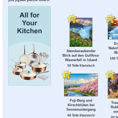
you jigsaw puzzle lovers:
Er
Natur
Atemberaubender
Wa
Blick auf den Gullfoss-
100 T
Wasserfall in Island
50 Teile Klassisch
Fuji-Berg und
Tra
Kirschblüten bei
Robl
Sonnenuntergang
so
50 Teile Klassisch
50 T