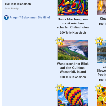
150 Teile Klassisch
Foto: Proslgn
Fragen? Bekommen Sie Hilfe!
Kin
Bunte Mischung aus
mexikanischen
100 T
scharfen Chilischoten
100 Teile Klassisch
Wunderschöner Blick
La
auf den Gullfoss-
Slowe
Wasserfall, Island
frost
100 Teile Klassisch
100 T