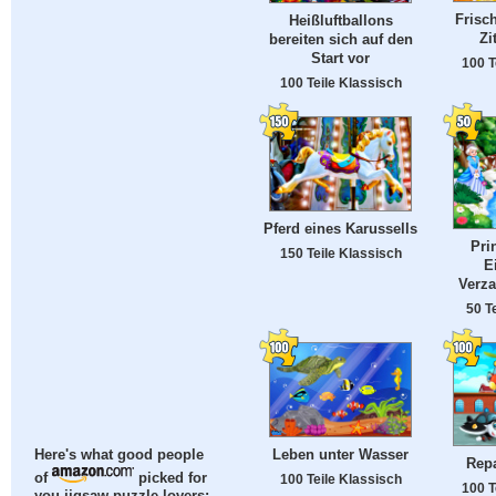
Frisc
Heißluftballons
Zi
bereiten sich auf den
Start vor
100 T
100 Teile Klassisch
Pferd eines Karussells
Pri
150 Teile Klassisch
E
Verz
50 T
Leben unter Wasser
Here's what good people
Repa
of
picked for
100 Teile Klassisch
100 T