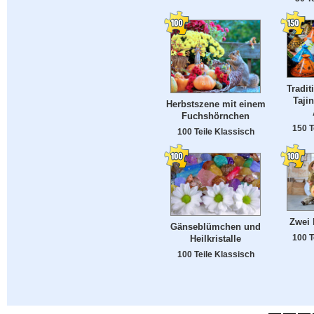
Tradit
Taji
Herbstszene mit einem
Fuchshörnchen
150 T
100 Teile Klassisch
Zwei 
Gänseblümchen und
100 T
Heilkristalle
100 Teile Klassisch