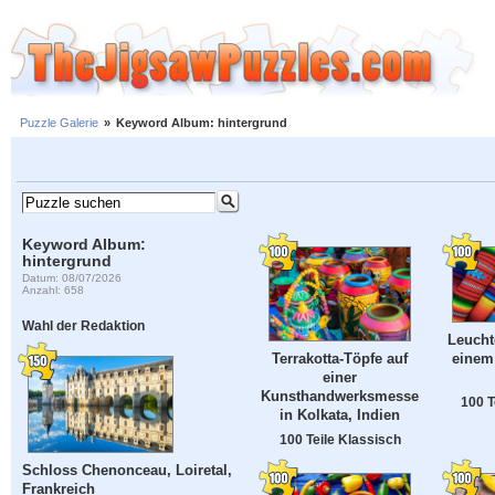
Puzzle Galerie
»
Keyword Album: hintergrund
Keyword Album:
hintergrund
Datum: 08/07/2026
Anzahl: 658
Wahl der Redaktion
Leucht
einem
Terrakotta-Töpfe auf
einer
Kunsthandwerksmesse
100 T
in Kolkata, Indien
100 Teile Klassisch
Schloss Chenonceau, Loiretal,
Frankreich