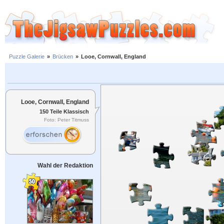
Puzzle Galerie
»
Brücken
»
Looe, Cornwall, England
Looe, Cornwall, England
150 Teile Klassisch
Foto: Peter Titmuss
Wahl der Redaktion