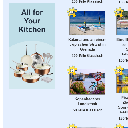
150 Teile Klassisch
100 T
Katamarane an einem
Eine B
tropischen Strand in
am
Grenada
S
Gri
100 Teile Klassisch
100 T
Fis
Kopenhagener
Zh
Landschaft
Sonn
50 Teile Klassisch
Keel
150 T