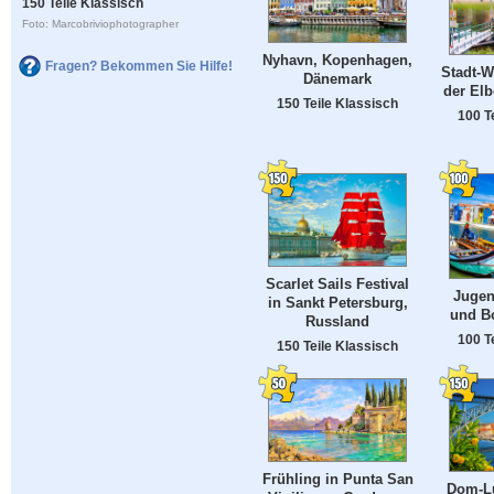
150 Teile Klassisch
Foto: Marcobriviophotographer
Nyhavn, Kopenhagen,
Fragen? Bekommen Sie Hilfe!
Stadt-W
Dänemark
der Elb
150 Teile Klassisch
100 T
Scarlet Sails Festival
Jugen
in Sankt Petersburg,
und Bo
Russland
100 T
150 Teile Klassisch
Frühling in Punta San
Dom-Lu