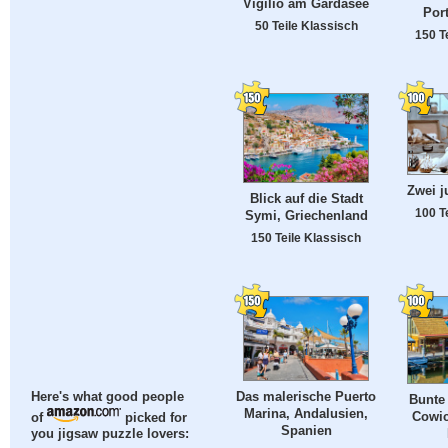
Vigilio am Gardasee
Port
50 Teile Klassisch
150 T
Zwei j
Blick auf die Stadt
100 T
Symi, Griechenland
150 Teile Klassisch
Das malerische Puerto
Here's what good people
Bunte
Marina, Andalusien,
Cowic
of
picked for
Spanien
you jigsaw puzzle lovers: