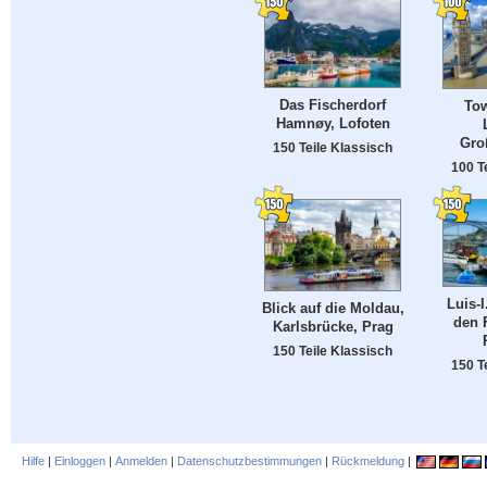
Das Fischerdorf
Tow
Hamnøy, Lofoten
Gro
150 Teile Klassisch
100 T
Luis-
Blick auf die Moldau,
den 
Karlsbrücke, Prag
150 Teile Klassisch
150 T
Hilfe
|
Einloggen
|
Anmelden
|
Datenschutzbestimmungen
|
Rückmeldung
|