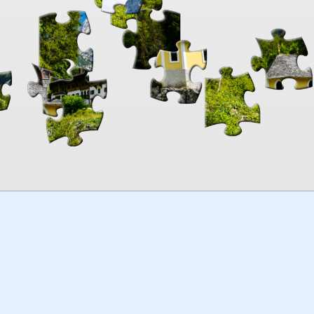
00:00
TheJigsawPuzzles
.com