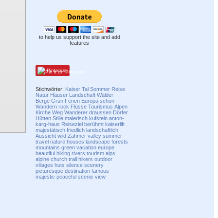
to help us support the site and add
features
Pinterest
Stichwörter:
Kaiser
Tal
Sommer
Reise
Natur
Häuser
Landschaft
Wälder
Berge
Grün
Ferien
Europa
schön
Wandern
rock
Flüsse
Tourismus
Alpen
Kirche
Weg
Wanderer
draussen
Dörfer
Hütten
Stille
malerisch
kufstein
anton-
karg-haus
Reiseziel
berühmt
kaiserlift
majestätisch
friedlich
landschaftlich
Aussicht
wild
Zahmer
valley
summer
travel
nature
houses
landscape
forests
mountains
green
vacation
europe
beautiful
hiking
rivers
tourism
alps
alpine
church
trail
hikers
outdoor
villages
huts
silence
scenery
picturesque
destination
famous
majestic
peaceful
scenic
view