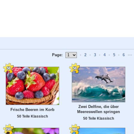
Page:
•
2
•
3
•
4
•
5
•
6
•••
Zwei Delfine, die über
Frische Beeren im Korb
Meereswellen springen
50 Teile Klassisch
50 Teile Klassisch