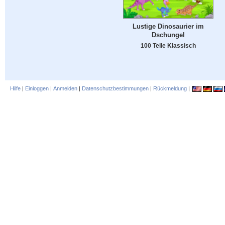
Lustige Dinosaurier im
Dschungel
100 Teile Klassisch
Hilfe
|
Einloggen
|
Anmelden
|
Datenschutzbestimmungen
|
Rückmeldung
|