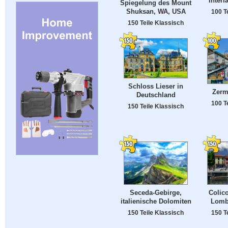
Interl
Spiegelung des Mount
Shuksan, WA, USA
100 T
150 Teile Klassisch
Schloss Lieser in
Zerm
Deutschland
100 T
150 Teile Klassisch
Seceda-Gebirge,
Colic
italienische Dolomiten
Lomba
150 Teile Klassisch
150 T