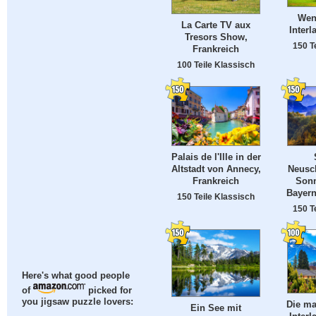
Wen
La Carte TV aux
Interl
Tresors Show,
150 T
Frankreich
100 Teile Klassisch
Palais de l'Ille in der
Altstadt von Annecy,
Neusc
Frankreich
Son
Bayern
150 Teile Klassisch
150 T
Here's what good people
of
picked for
you jigsaw puzzle lovers:
Die ma
Ein See mit