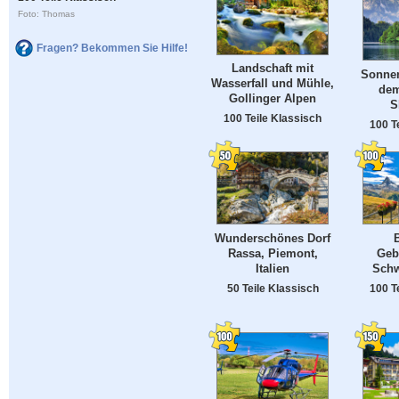
Foto: Thomas
Fragen? Bekommen Sie Hilfe!
Landschaft mit
Sonne
Wasserfall und Mühle,
dem
Gollinger Alpen
S
100 Teile Klassisch
100 T
Wunderschönes Dorf
Rassa, Piemont,
Gebi
Italien
Schw
50 Teile Klassisch
100 T