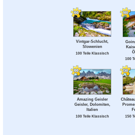
Vintgar-Schlucht,
Goin
Slowenien
Kaise
Ö
100 Teile Klassisch
100 T
Amazing Geisler
Châtea
Geisler, Dolomiten,
Prome
Italien
F
100 Teile Klassisch
150 T