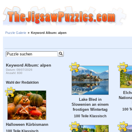
Puzzle Galerie
»
Keyword Album: alpen
Keyword Album: alpen
Datum: 08/07/2026
Anzahl: 830
Wahl der Redaktion
Elch
Nationa
Lake Bled in
Slowenien an einem
100 T
frostigen Wintertag
100 Teile Klassisch
Halloween Kürbismann
100 Teile Klassisch