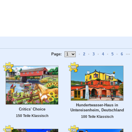
Page:
•
2
•
3
•
4
•
5
•
6
•••
Hundertwasser-Haus in
Critics' Choice
Untereisenheim, Deutschland
150 Teile Klassisch
100 Teile Klassisch