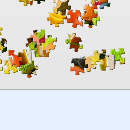
00:00
TheJigsawPuzzles
.com