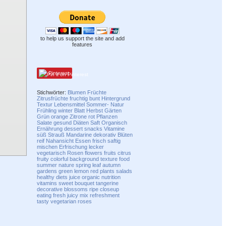
to help us support the site and add
features
Pinterest
Stichwörter:
Blumen
Früchte
Zitrusfrüchte
fruchtig
bunt
Hintergrund
Textur
Lebensmittel
Sommer-
Natur
Frühling
winter
Blatt
Herbst
Gärten
Grün
orange
Zitrone
rot
Pflanzen
Salate
gesund
Diäten
Saft
Organisch
Ernährung
dessert
snacks
Vitamine
süß
Strauß
Mandarine
dekorativ
Blüten
reif
Nahansicht
Essen
frisch
saftig
mischen
Erfrischung
lecker
vegetarisch
Rosen
flowers
fruits
citrus
fruity
colorful
background
texture
food
summer
nature
spring
leaf
autumn
gardens
green
lemon
red
plants
salads
healthy
diets
juice
organic
nutrition
vitamins
sweet
bouquet
tangerine
decorative
blossoms
ripe
closeup
eating
fresh
juicy
mix
refreshment
tasty
vegetarian
roses