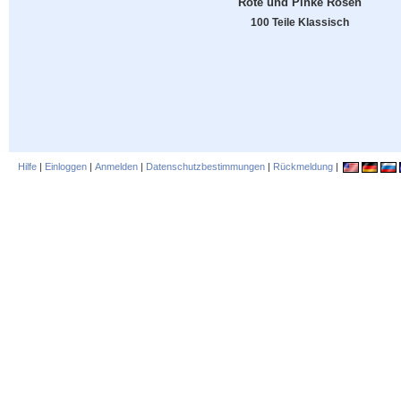
Rote und Pinke Rosen
100 Teile Klassisch
Hilfe
|
Einloggen
|
Anmelden
|
Datenschutzbestimmungen
|
Rückmeldung
|