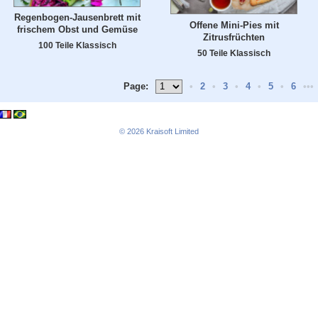
Regenbogen-Jausenbrett mit
Offene Mini-Pies mit
frischem Obst und Gemüse
Zitrusfrüchten
100 Teile Klassisch
50 Teile Klassisch
Page:
•
2
•
3
•
4
•
5
•
6
•••
© 2026
Kraisoft Limited