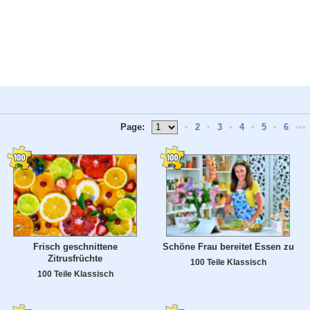
Page:
•
2
•
3
•
4
•
5
•
6
•••
Frisch geschnittene
Schöne Frau bereitet Essen zu
Zitrusfrüchte
100 Teile Klassisch
100 Teile Klassisch