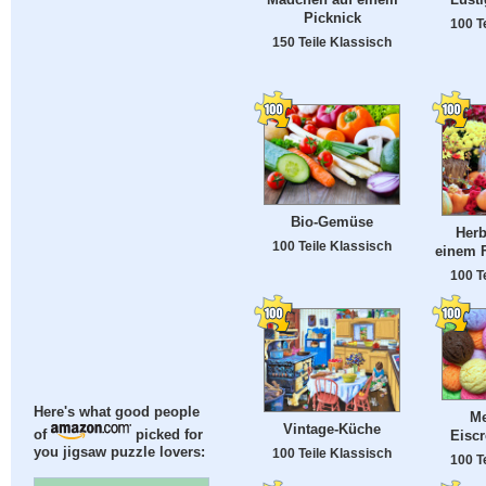
Picknick
100 T
150 Teile Klassisch
Bio-Gemüse
Herb
100 Teile Klassisch
einem 
100 T
Here's what good people
Me
Vintage-Küche
Eisc
of
picked for
you jigsaw puzzle lovers:
100 Teile Klassisch
100 T