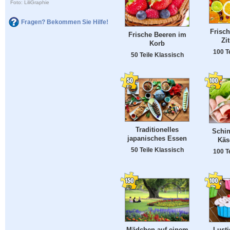
Foto: LiliGraphie
Fragen? Bekommen Sie Hilfe!
Frisch
Frische Beeren im
Zi
Korb
100 T
50 Teile Klassisch
Traditionelles
Schin
japanisches Essen
Käs
50 Teile Klassisch
100 T
Mädchen auf einem
Lust