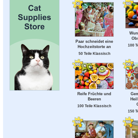
Wun
Obs
Paar schneidet eine
100 T
Hochzeitstorte an
50 Teile Klassisch
Reife Früchte und
Gem
Beeren
Heil
100 Teile Klassisch
150 T