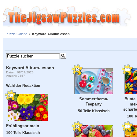
Puzzle Galerie
»
Keyword Album: essen
Keyword Album: essen
Datum: 08/07/2026
Anzahl: 2557
Wahl der Redaktion
Sommerthema-
Bunte
Teeparty
mex
scharfe
50 Teile Klassisch
100 T
Frühlingsprimeln
100 Teile Klassisch