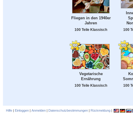
Inn
Sp
Fliegen in den 1940er
Nor
Jahren
100 T
100 Teile Klassisch
Vegetarische
Ko
Ernährung
Somm
100 Teile Klassisch
100 T
Hilfe
|
Einloggen
|
Anmelden
|
Datenschutzbestimmungen
|
Rückmeldung
|