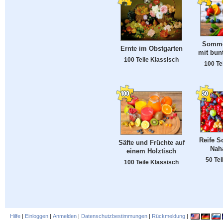
Somme
Ernte im Obstgarten
mit bun
100 Teile Klassisch
100 Te
Reife 
Säfte und Früchte auf
Nah
einem Holztisch
50 Tei
100 Teile Klassisch
Hilfe
|
Einloggen
|
Anmelden
|
Datenschutzbestimmungen
|
Rückmeldung
|