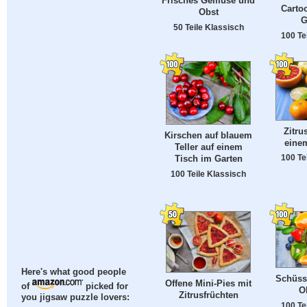
Frisches Gemüse und
Carto
Obst
G
50 Teile Klassisch
100 Te
Zitru
Kirschen auf blauem
einem
Teller auf einem
100 Te
Tisch im Garten
100 Teile Klassisch
Here's what good people
Schüss
Offene Mini-Pies mit
of
picked for
O
Zitrusfrüchten
you jigsaw puzzle lovers:
100 Te