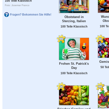
100 Teile Klassisch
Foto: Josemar Franco
Fragen? Bekommen Sie Hilfe!
Wund
Obststand in
Obst
Sterzing, Italien
100 Te
100 Teile Klassisch
Gemis
Frohen St. Patrick's
50 Tei
Day
100 Teile Klassisch