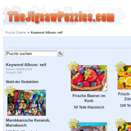
Puzzle Galerie
»
Keyword Album: reif
Keyword Album: reif
Datum: 08/08/2026
Anzahl: 390
Wahl der Redaktion
Frisch
Frische Beeren im
Zit
Korb
100 Te
50 Teile Klassisch
Marokkanische Keramik,
Marrakesch