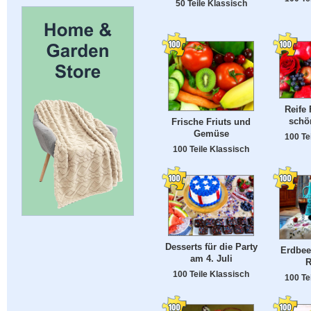
50 Teile Klassisch
Reife
schö
Frische Friuts und
Gemüse
100 Te
100 Teile Klassisch
Desserts für die Party
Erdbee
am 4. Juli
R
100 Teile Klassisch
100 Te