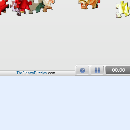
00:00
TheJigsawPuzzles
.com