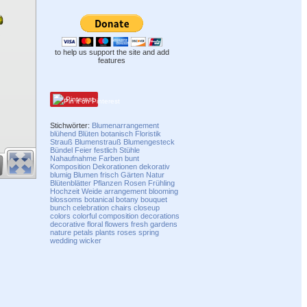
to help us support the site and add
features
Pinterest
Stichwörter:
Blumenarrangement
blühend
Blüten
botanisch
Floristik
Strauß
Blumenstrauß
Blumengesteck
Bündel
Feier
festlich
Stühle
Nahaufnahme
Farben
bunt
Komposition
Dekorationen
dekorativ
blumig
Blumen
frisch
Gärten
Natur
Blütenblätter
Pflanzen
Rosen
Frühling
Hochzeit
Weide
arrangement
blooming
blossoms
botanical
botany
bouquet
bunch
celebration
chairs
closeup
colors
colorful
composition
decorations
decorative
floral
flowers
fresh
gardens
nature
petals
plants
roses
spring
wedding
wicker