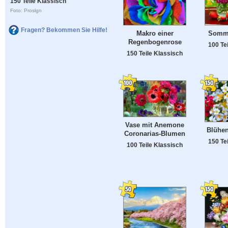
150 Teile Klassisch
Foto: Proslgn
Fragen? Bekommen Sie Hilfe!
Somme
Makro einer
Regenbogenrose
100 Te
150 Teile Klassisch
Vase mit Anemone
Blühe
Coronarias-Blumen
150 Te
100 Teile Klassisch