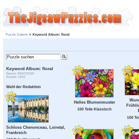
Puzzle Galerie
»
Keyword Album: floral
Keyword Album: floral
Datum: 08/07/2026
Anzahl: 1952
Wahl der Redaktion
Wund
Helles Blumenmuster
Frühli
100 Teile Klassisch
100 Te
Schloss Chenonceau, Loiretal,
Frankreich