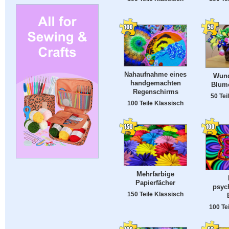
Nahaufnahme eines
Wund
handgemachten
Blum
Regenschirms
50 Tei
100 Teile Klassisch
Mehrfarbige
Papierfächer
psyc
150 Teile Klassisch
100 Te