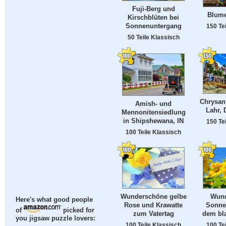
Fuji-Berg und
Blume
Kirschblüten bei
Sonnenuntergang
150 Te
50 Teile Klassisch
Chrysan
Amish- und
Lahr, 
Mennonitensiedlung
in Shipshewana, IN
150 Te
100 Teile Klassisch
Wund
Wunderschöne gelbe
Here's what good people
Sonne
Rose und Krawatte
of
picked for
dem bl
zum Vatertag
you jigsaw puzzle lovers:
100 Te
100 Teile Klassisch