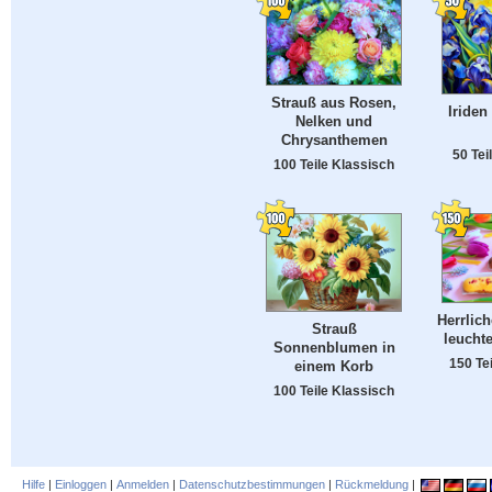
Strauß aus Rosen,
Iriden
Nelken und
Chrysanthemen
50 Tei
100 Teile Klassisch
Herrlich
Strauß
leucht
Sonnenblumen in
150 Te
einem Korb
100 Teile Klassisch
Hilfe
|
Einloggen
|
Anmelden
|
Datenschutzbestimmungen
|
Rückmeldung
|