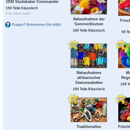
1930 Studebaker Commander
150 Teile Klassisch
Foto: Alden Jewell
Nahaufnahme der
Frisc
Sommerblumen
Fragen? Bekommen Sie Hilfe!
100 Teile Klassisch
50 Te
Nahaufnahme
Ma
afrikanischer
Rege
Stammesketten
150 T
150 Teile Klassisch
Traditionelles
Früch