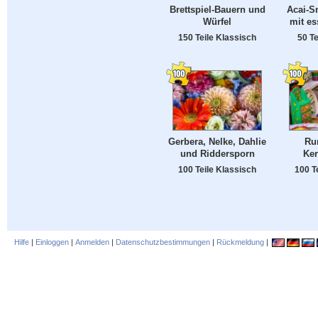
Brettspiel-Bauern und
Acai-S
Würfel
mit es
150 Teile Klassisch
50 Te
Gerbera, Nelke, Dahlie
Ru
und Riddersporn
Ke
100 Teile Klassisch
100 T
Hilfe
|
Einloggen
|
Anmelden
|
Datenschutzbestimmungen
|
Rückmeldung
|