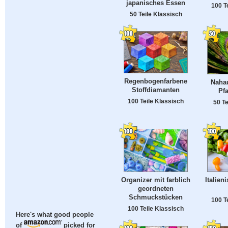
japanisches Essen
100 T
50 Teile Klassisch
Regenbogenfarbene
Naha
Stoffdiamanten
Pf
100 Teile Klassisch
50 Te
Organizer mit farblich
Italien
geordneten
Schmuckstücken
100 T
100 Teile Klassisch
Here's what good people
of
picked for