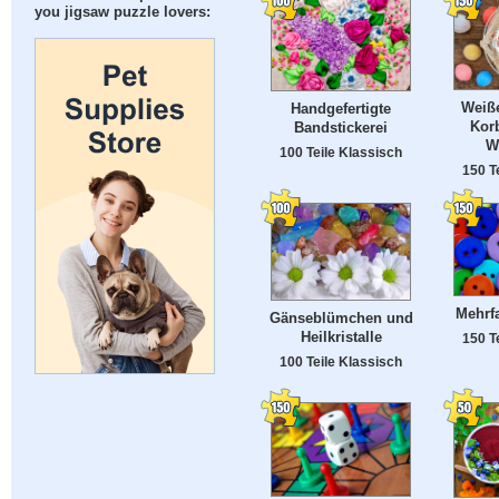
you jigsaw puzzle lovers:
Weiße
Handgefertigte
Kor
Bandstickerei
W
100 Teile Klassisch
150 T
Mehrf
Gänseblümchen und
Heilkristalle
150 T
100 Teile Klassisch