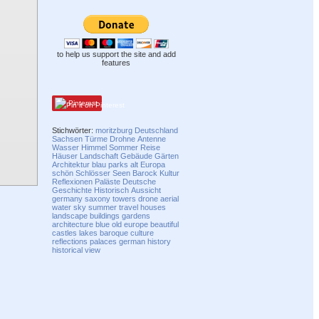
to help us support the site and add
features
Pinterest
Stichwörter:
moritzburg
Deutschland
Sachsen
Türme
Drohne
Antenne
Wasser
Himmel
Sommer
Reise
Häuser
Landschaft
Gebäude
Gärten
Architektur
blau
parks
alt
Europa
schön
Schlösser
Seen
Barock
Kultur
Reflexionen
Paläste
Deutsche
Geschichte
Historisch
Aussicht
germany
saxony
towers
drone
aerial
water
sky
summer
travel
houses
landscape
buildings
gardens
architecture
blue
old
europe
beautiful
castles
lakes
baroque
culture
reflections
palaces
german
history
historical
view