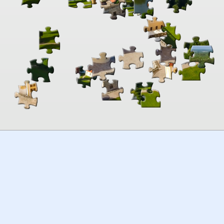
00:00
TheJigsawPuzzles
.com