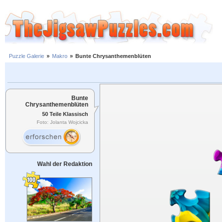
Puzzle Galerie
»
Makro
»
Bunte Chrysanthemenblüten
Bunte
Chrysanthemenblüten
50 Teile Klassisch
Foto: Jolanta Wojcicka
Wahl der Redaktion