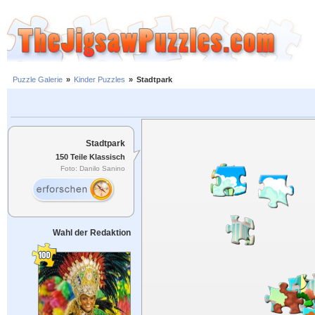
Puzzle Galerie
»
Kinder Puzzles
»
Stadtpark
Stadtpark
150 Teile Klassisch
Foto: Danilo Sanino
Wahl der Redaktion