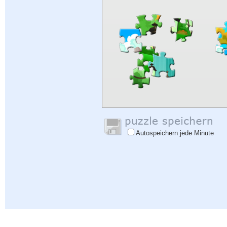
Autospeichern jede Minute
Hilfe
|
Einloggen
|
Anmelden
|
Datenschutzbestimmungen
|
Rückmeldung
|