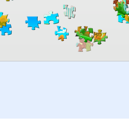
00:00
TheJigsawPuzzles
.com