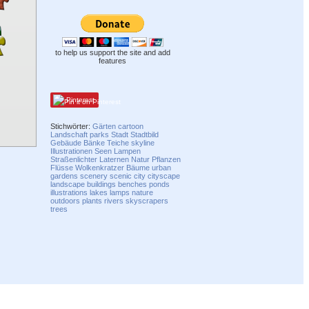
to help us support the site and add
features
Pinterest
Stichwörter:
Gärten
cartoon
Landschaft
parks
Stadt
Stadtbild
Gebäude
Bänke
Teiche
skyline
Illustrationen
Seen
Lampen
Straßenlichter
Laternen
Natur
Pflanzen
Flüsse
Wolkenkratzer
Bäume
urban
gardens
scenery
scenic
city
cityscape
landscape
buildings
benches
ponds
illustrations
lakes
lamps
nature
outdoors
plants
rivers
skyscrapers
trees
Compatibility mode