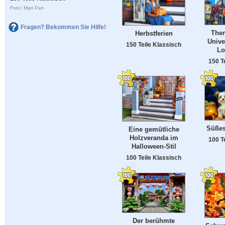
Foto: Mari Pan
Fragen? Bekommen Sie Hilfe!
The
Herbstferien
Unive
150 Teile Klassisch
Lo
150 T
Süßes
Eine gemütliche
Holzveranda im
100 T
Halloween-Stil
100 Teile Klassisch
Der berühmte