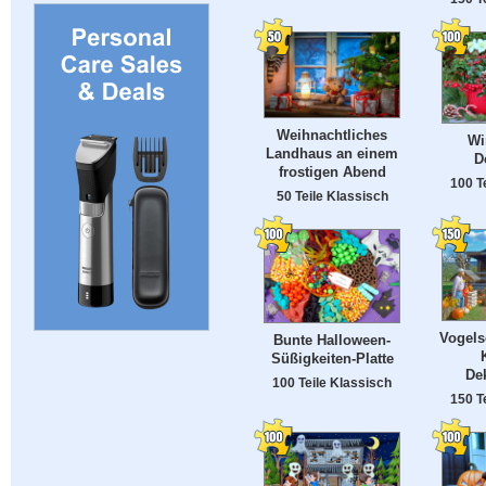
Weihnachtliches
Wi
Landhaus an einem
D
frostigen Abend
100 T
50 Teile Klassisch
Vogel
Bunte Halloween-
Süßigkeiten-Platte
De
100 Teile Klassisch
150 T