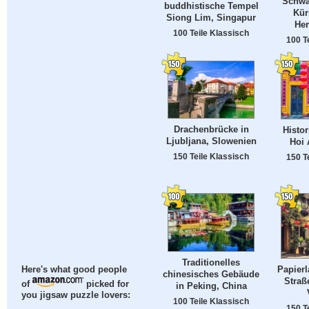
Schwa
buddhistische Tempel
Kür
Siong Lim, Singapur
Her
100 Teile Klassisch
100 T
Drachenbrücke in
Histor
Ljubljana, Slowenien
Hoi 
150 Teile Klassisch
150 T
Traditionelles
Papierl
Here's what good people
chinesisches Gebäude
Straß
of
picked for
in Peking, China
you jigsaw puzzle lovers:
100 Teile Klassisch
150 T