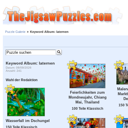
Puzzle Galerie
»
Keyword Album: laternen
Keyword Album: laternen
Datum: 08/09/2026
Anzahl: 241
Wahl der Redaktion
Maler
Feierlichkeiten zum
Markt
Mondneujahr, Chiang
De
Mai, Thailand
150 T
100 Teile Klassisch
Wasserfall im Dschungel
150 Teile Klassisch