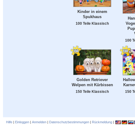
Kinder in einem
Spukhaus
Han
Voge
100 Teile Klassisch
Pup
100 T
Golden Retriever
Hallow
Welpen mit Kürbissen
Karne
150 Teile Klassisch
150 T
Hilfe
|
Einloggen
|
Anmelden
|
Datenschutzbestimmungen
|
Rückmeldung
|