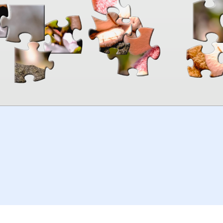
00:00
TheJigsawPuzzles
.com