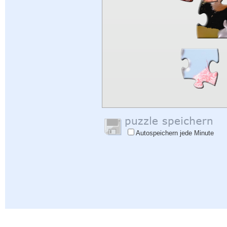
Autospeichern jede Minute
Hilfe
|
Einloggen
|
Anmelden
|
Datenschutzbestimmungen
|
Rückmeldung
|