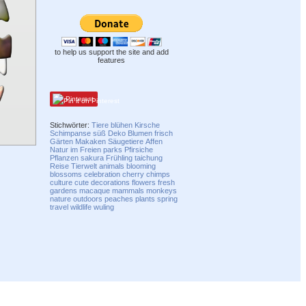
to help us support the site and add
features
Pinterest
Stichwörter:
Tiere
blühen
Kirsche
Schimpanse
süß
Deko
Blumen
frisch
Gärten
Makaken
Säugetiere
Affen
Natur
im Freien
parks
Pfirsiche
Pflanzen
sakura
Frühling
taichung
Reise
Tierwelt
animals
blooming
blossoms
celebration
cherry
chimps
culture
cute
decorations
flowers
fresh
gardens
macaque
mammals
monkeys
nature
outdoors
peaches
plants
spring
travel
wildlife
wuling
Compatibility mode