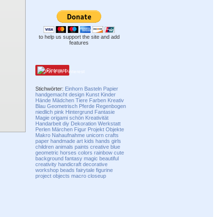
to help us support the site and add
features
Pinterest
Stichwörter:
Einhorn
Basteln
Papier
handgemacht
design
Kunst
Kinder
Hände
Mädchen
Tiere
Farben
Kreativ
Blau
Geometrisch
Pferde
Regenbogen
niedlich
pink
Hintergrund
Fantasie
Magie
origami
schön
Kreativität
Handarbeit
diy
Dekoration
Werkstatt
Perlen
Märchen
Figur
Projekt
Objekte
Makro
Nahaufnahme
unicorn
crafts
paper
handmade
art
kids
hands
girls
children
animals
paints
creative
blue
geometric
horses
colors
rainbow
cute
background
fantasy
magic
beautiful
creativity
handicraft
decorative
workshop
beads
fairytale
figurine
project
objects
macro
closeup