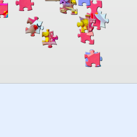
00:00
TheJigsawPuzzles
.com