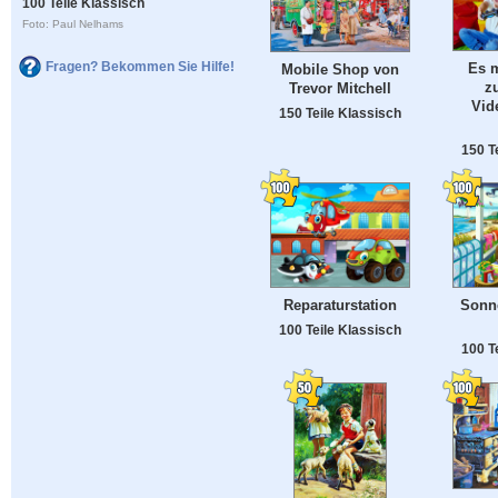
100 Teile Klassisch
Foto: Paul Nelhams
Fragen? Bekommen Sie Hilfe!
Es 
Mobile Shop von
z
Trevor Mitchell
Vid
150 Teile Klassisch
150 T
Reparaturstation
Sonn
100 Teile Klassisch
100 T