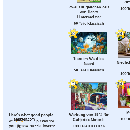
Vin
Zwei zur gleichen Zeit
100 T
von Henry
Hintermeister
50 Teile Klassisch
Tiere im Wald bei
Niedli
Nacht
50 Teile Klassisch
100 T
M
Werbung von 1942 für
Here's what good people
100 T
Gulfpride Motoröl
of
picked for
you jigsaw puzzle lovers:
100 Teile Klassisch