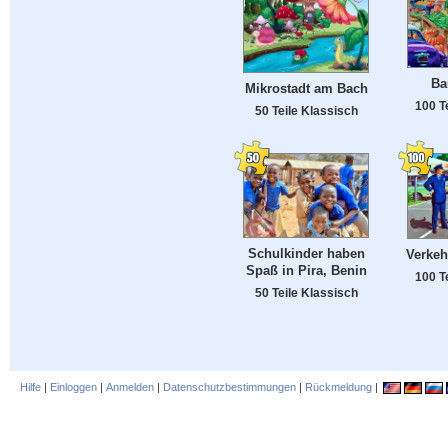
Ba
Mikrostadt am Bach
100 T
50 Teile Klassisch
Schulkinder haben
Verkeh
Spaß in Pira, Benin
100 T
50 Teile Klassisch
Hilfe
|
Einloggen
|
Anmelden
|
Datenschutzbestimmungen
|
Rückmeldung
|