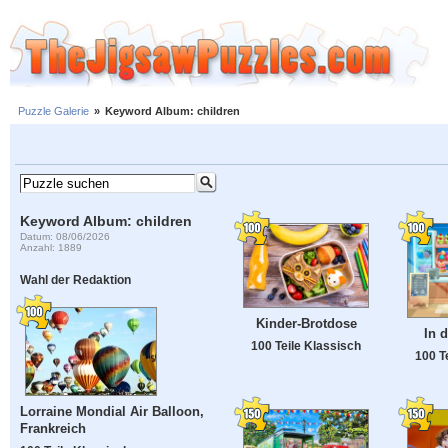
Puzzle Galerie
»
Keyword Album: children
Keyword Album: children
Datum: 08/06/2026
Anzahl: 1889
Wahl der Redaktion
Kinder-Brotdose
In 
100 Teile Klassisch
100 T
Lorraine Mondial Air Balloon,
Frankreich