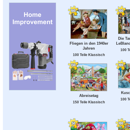
Die Ta
LeBlanc
Fliegen in den 1940er
Jahren
100 T
100 Teile Klassisch
Kusc
Abreisetag
100 T
150 Teile Klassisch