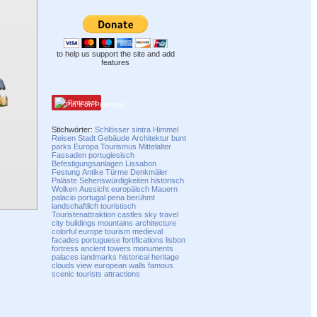
to help us support the site and add
features
Pinterest
Stichwörter:
Schlösser
sintra
Himmel
Reisen
Stadt
Gebäude
Architektur
bunt
parks
Europa
Tourismus
Mittelalter
Fassaden
portugiesisch
Befestigungsanlagen
Lissabon
Festung
Antike
Türme
Denkmäler
Paläste
Sehenswürdigkeiten
historisch
Wolken
Aussicht
europäisch
Mauern
palacio
portugal
pena
berühmt
landschaftlich
touristisch
Touristenattraktion
castles
sky
travel
city
buildings
mountains
architecture
colorful
europe
tourism
medieval
facades
portuguese
fortifications
lisbon
fortress
ancient
towers
monuments
palaces
landmarks
historical
heritage
clouds
view
european
walls
famous
scenic
tourists
attractions