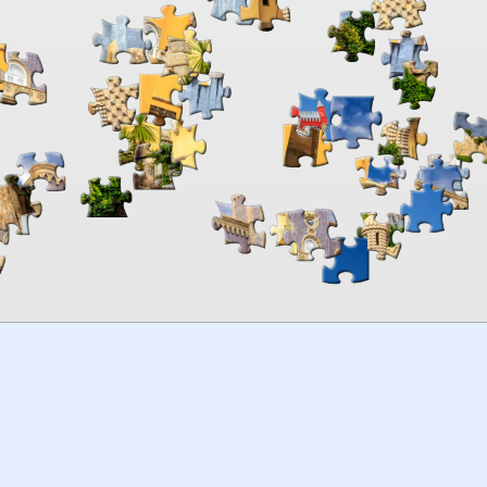
00:00
TheJigsawPuzzles
.com