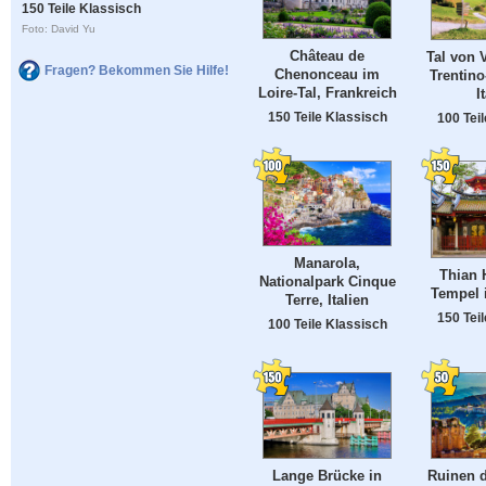
150 Teile Klassisch
Foto: David Yu
Château de
Tal von 
Fragen? Bekommen Sie Hilfe!
Chenonceau im
Trentino
Loire-Tal, Frankreich
I
150 Teile Klassisch
100 Tei
Manarola,
Thian 
Nationalpark Cinque
Tempel 
Terre, Italien
150 Tei
100 Teile Klassisch
Lange Brücke in
Ruinen d