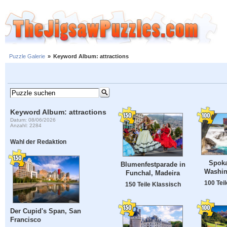
Puzzle Galerie
»
Keyword Album: attractions
Keyword Album: attractions
Datum: 08/06/2026
Anzahl: 2284
Wahl der Redaktion
Spoka
Blumenfestparade in
Washin
Funchal, Madeira
100 Tei
150 Teile Klassisch
Der Cupid's Span, San
Francisco