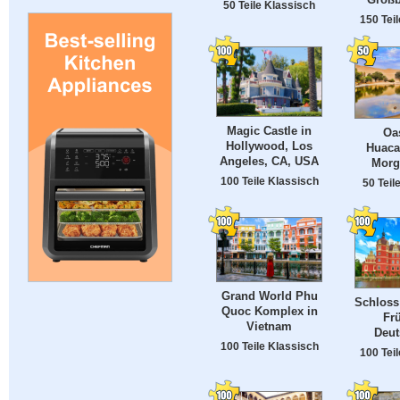
50 Teile Klassisch
150 Tei
Magic Castle in
Oa
Hollywood, Los
Huaca
Angeles, CA, USA
Morg
100 Teile Klassisch
50 Teil
Grand World Phu
Schloss
Quoc Komplex in
Frü
Vietnam
Deut
100 Teile Klassisch
100 Tei