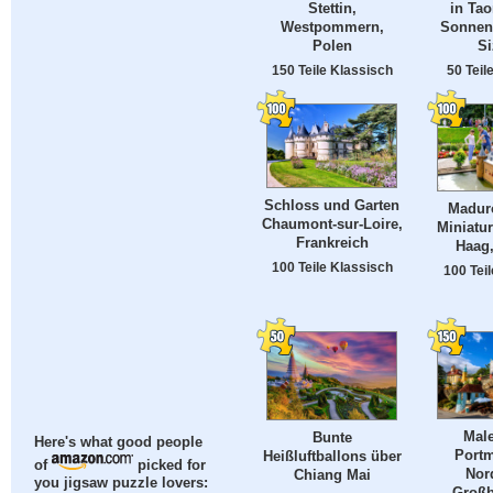
Stettin,
in Tao
Westpommern,
Sonnen
Polen
Si
150 Teile Klassisch
50 Teil
Schloss und Garten
Madur
Chaumont-sur-Loire,
Miniatur
Frankreich
Haag,
100 Teile Klassisch
100 Tei
Male
Bunte
Here's what good people
Portm
Heißluftballons über
of
picked for
Nor
Chiang Mai
you jigsaw puzzle lovers:
Großb