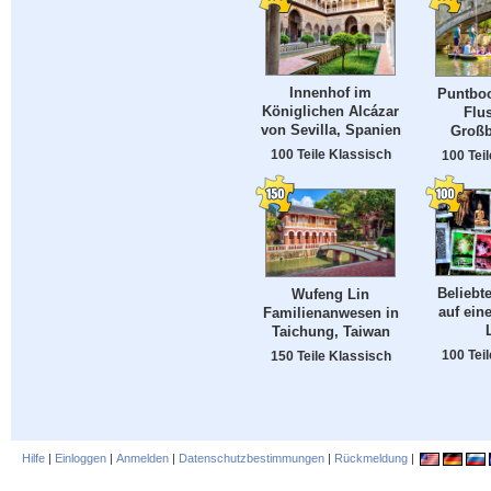
Innenhof im
Puntboo
Königlichen Alcázar
Flu
von Sevilla, Spanien
Großb
100 Teile Klassisch
100 Tei
Beliebt
Wufeng Lin
auf ein
Familienanwesen in
Taichung, Taiwan
100 Tei
150 Teile Klassisch
Hilfe
|
Einloggen
|
Anmelden
|
Datenschutzbestimmungen
|
Rückmeldung
|