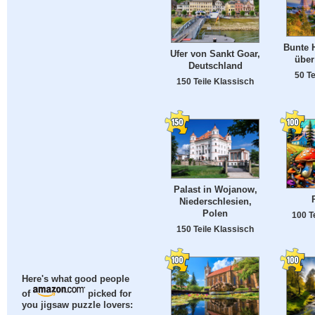
Bunte H
Ufer von Sankt Goar,
über
Deutschland
50 Te
150 Teile Klassisch
Palast in Wojanow,
Niederschlesien,
Polen
100 T
150 Teile Klassisch
Here's what good people
of
picked for
you jigsaw puzzle lovers: