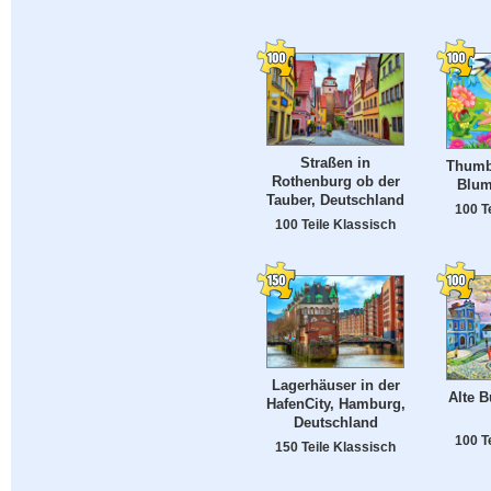
Straßen in
Thumb
Rothenburg ob der
Blum
Tauber, Deutschland
100 T
100 Teile Klassisch
Lagerhäuser in der
Alte B
HafenCity, Hamburg,
Deutschland
100 T
150 Teile Klassisch