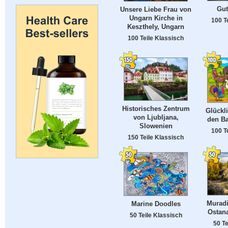
Gut
Unsere Liebe Frau von
Ungarn Kirche in
100 T
Keszthely, Ungarn
100 Teile Klassisch
Historisches Zentrum
Glückl
von Ljubljana,
den Ba
Slowenien
100 T
150 Teile Klassisch
Muradi
Marine Doodles
Ostana
50 Teile Klassisch
50 Te