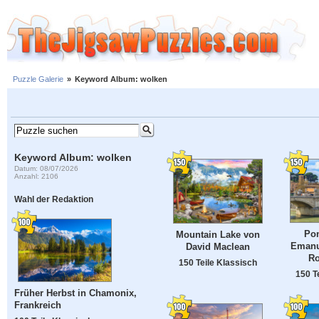
Puzzle Galerie
»
Keyword Album: wolken
Keyword Album: wolken
Datum: 08/07/2026
Anzahl: 2106
Wahl der Redaktion
Pon
Mountain Lake von
Emanue
David Maclean
Ro
150 Teile Klassisch
150 T
Früher Herbst in Chamonix,
Frankreich