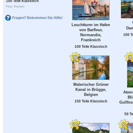
100 Teile Klassisch
Foto: Kavram
Fragen? Bekommen Sie Hilfe!
Leuchtturm im Hafen
Dam
von Barfleur,
100 T
Normandie,
Frankreich
100 Teile Klassisch
Malerischer Grüner
Kanal in Brügge,
Atem
Belgien
Bl
150 Teile Klassisch
Gullfos
50 Te