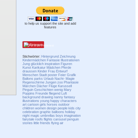
to help us support the site and add
features
Pinterest
Stichwörter:
Hintergrund
Zeichnung
Kindermädchen
Fantasie
Illustrationen
Jung
glücklich
inspiration
Figuren
Kunst
Karikatur
Mädchen
Pferde
draussen
Kinder
Frau
Entwurf
Menschen
Stadt
poster
Feier
Grafik
Ballons
parks
Urlaub
Nacht-
Magie
Regenschirme
Jungen
zoo
Phantasie
Märchen
Dächer
Flüge
Karussell
Pinguin
Geschichten
wenig
Mary
Poppins
Freunde
fliegend
Luft
background
drawing
nanny
fantasy
illustrations
young
happy
characters
art
cartoon
girls
horses
outdoor
children
women
design
people
kids
city
celebration
graphic
balloons
holiday
night
magic
umbrellas
boys
imagination
fairytale
roofs
flights
carousel
penguin
stories
little
friends
flying
air