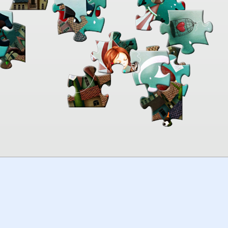
00:00
TheJigsawPuzzles
.com