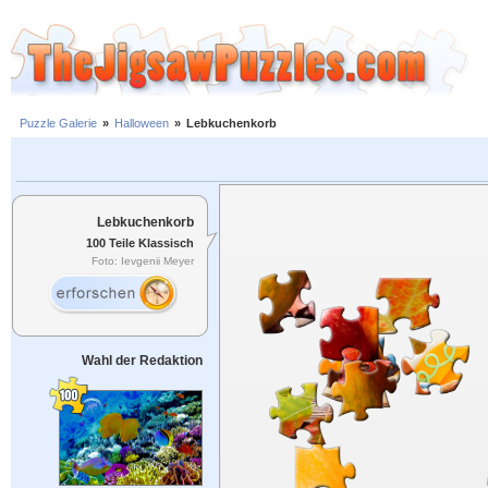
Puzzle Galerie
»
Halloween
»
Lebkuchenkorb
Lebkuchenkorb
100 Teile Klassisch
Foto: Ievgenii Meyer
Wahl der Redaktion