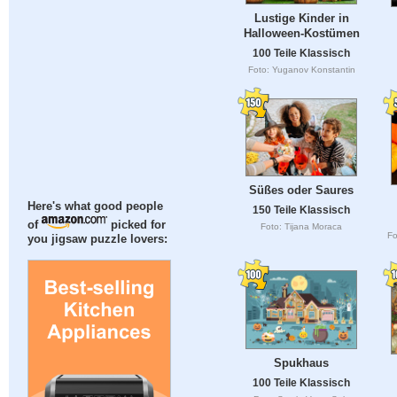
Lustige Kinder in
Halloween-Kostümen
100 Teile Klassisch
Foto: Yuganov Konstantin
Süßes oder Saures
Here's what good people
150 Teile Klassisch
of
picked for
Foto: Tijana Moraca
Fo
you jigsaw puzzle lovers:
Spukhaus
100 Teile Klassisch