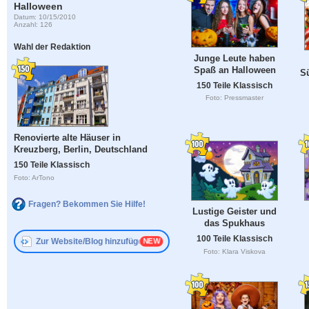
Halloween
Datum: 10/15/2010
Anzahl: 126
Wahl der Redaktion
Junge Leute haben
Spaß an Halloween
Sü
150 Teile Klassisch
Foto: Pressmaster
Renovierte alte Häuser in
Kreuzberg, Berlin, Deutschland
150 Teile Klassisch
Foto: ArTono
Fragen? Bekommen Sie Hilfe!
Lustige Geister und
das Spukhaus
100 Teile Klassisch
Zur Website/Blog hinzufügen
Foto: Klara Viskova