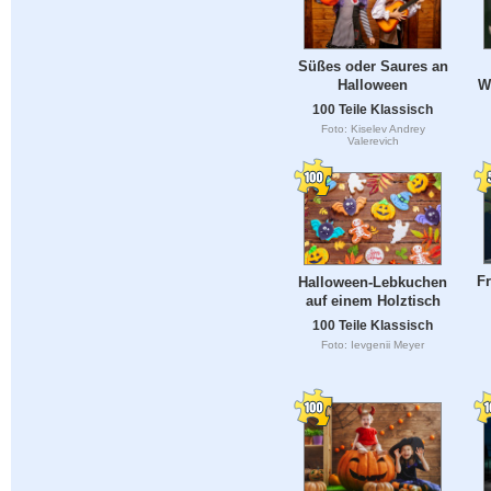
Süßes oder Saures an
Halloween
W
100 Teile Klassisch
Foto: Kiselev Andrey
Valerevich
F
Halloween-Lebkuchen
auf einem Holztisch
100 Teile Klassisch
Foto: Ievgenii Meyer