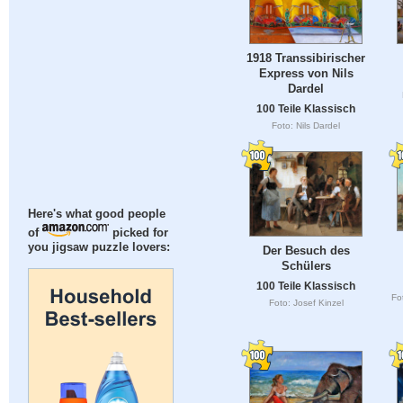
1918 Transsibirischer
Express von Nils
Dardel
100 Teile Klassisch
Foto: Nils Dardel
Here's what good people
of
picked for
you jigsaw puzzle lovers:
Der Besuch des
Schülers
100 Teile Klassisch
Fo
Foto: Josef Kinzel