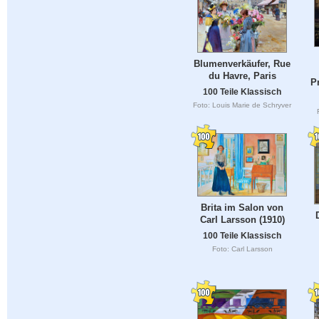
Blumenverkäufer, Rue
du Havre, Paris
P
100 Teile Klassisch
Foto: Louis Marie de Schryver
Brita im Salon von
Carl Larsson (1910)
100 Teile Klassisch
Foto: Carl Larsson