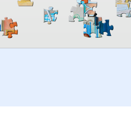
00:00
TheJigsawPuzzles
.com
© 2026
Kraisoft Limited