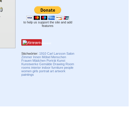
to help us support the site and add
features
Pinterest
Stichwörter:
1910
Carl Larsson
Salon
Zimmer
Innen
Möbel
Menschen
Frauen
Mädchen
Porträt
Kunst
Kunstwerke
Gemälde
Drawing Room
rooms
interior
indoor
furniture
people
women
girls
portrait
art
artwork
paintings
Compatibility mode