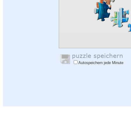
Autospeichern jede Minute
Hilfe
|
Einloggen
|
Anmelden
|
Datenschutzbestimmungen
|
Rückmeldung
|